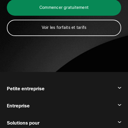
Commencer gratuitement
Voir les forfaits et tarifs
Petite entreprise
Tarifs
Entreprise
Webex App
Webex Suite
Solutions pour
Réunions