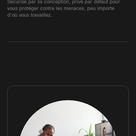
Sécurisé par sa conception, privé par défaut pour
vous protéger contre les menaces, peu importe
d’où vous travaillez.