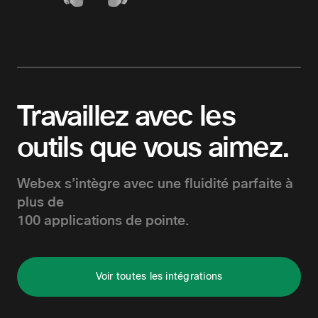
Créez des expériences inclusives, qui donnent la
priorité à la vidéo, dans n’importe quel espace grâce
à des appareils intelligents.
Explorer les appareils Room
Travaillez avec les
outils que vous aimez.
Webex s’intègre avec une fluidité parfaite à
plus de
100 applications de pointe.
Voir toutes les intégrations
Éliminez le bruit ambiant quel que soit l’endroit où