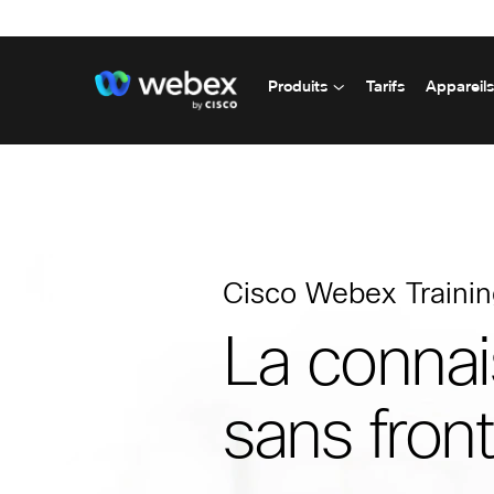
Produits
Tarifs
Appareils
Cisco Webex Traini
La conna
sans front