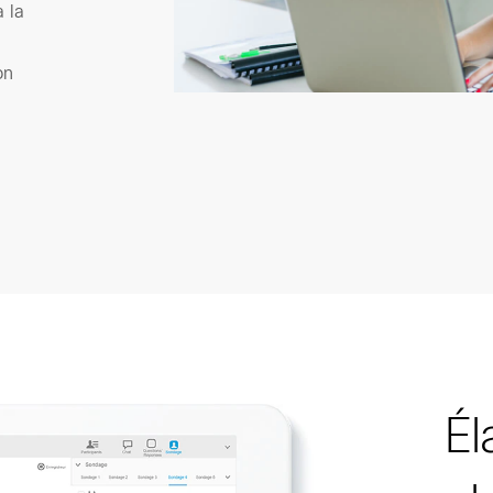
à la
on
Él