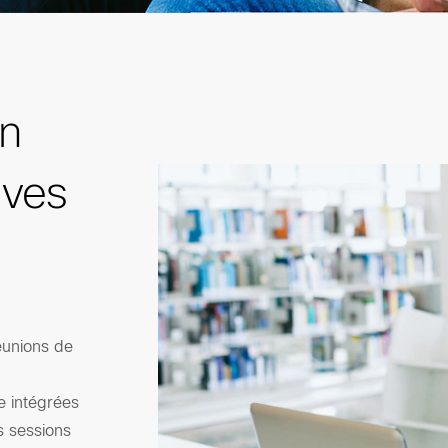
en
ives
éunions de
e intégrées
s sessions