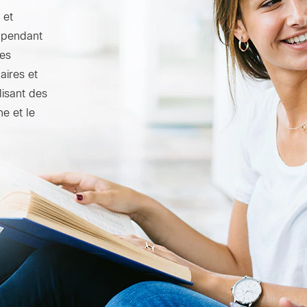
 et
s pendant
des
aires et
lisant des
ne et le