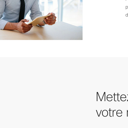
p
d
Mette
votre 