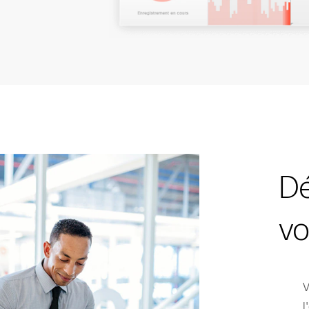
Dé
vo
V
l