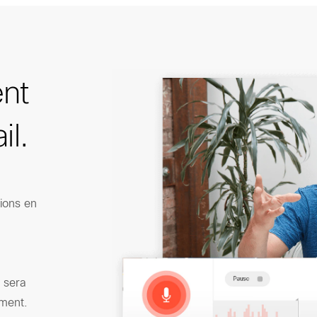
nt
il.
ions en
 sera
oment.