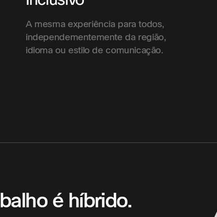
A mesma experiência para todos,
independementemente da região,
idioma ou estilo de comunicação.
balho é híbrido.