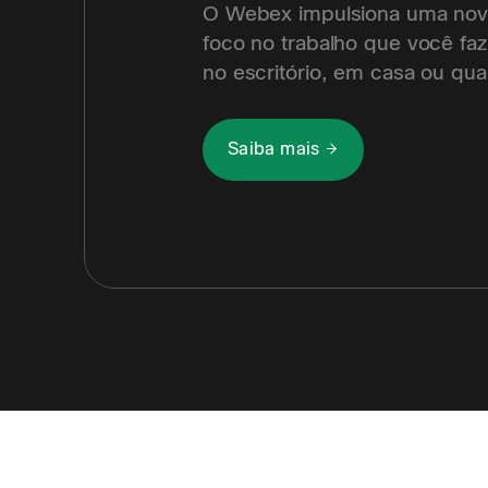
O Webex impulsiona uma nov
foco no trabalho que você faz
no escritório, em casa ou qua
Saiba mais