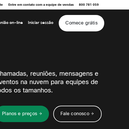
te
Entre em contato com a equipe de vendas
800 781 059
Comece grátis
nião on-line
Iniciar sessão
hamadas, reuniões, mensagens e
ventos na nuvem para equipes de
odos os tamanhos.
Planos e preços
Fale conosco