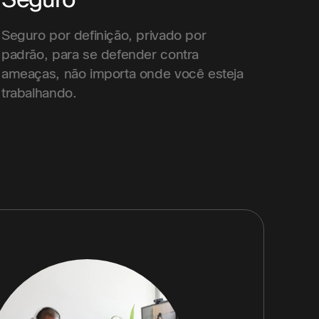
Seguro por definição, privado por
padrão, para se defender contra
ameaças, não importa onde você esteja
trabalhando.