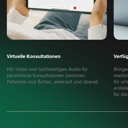
Virtuelle Konsultationen
Verfü
HD-Video und hochwertiges Audio für
Bringe
persönliche Konsultationen zwischen
medizi
Patienten und Ärzten, jederzeit und überall.
für vi
erstel
für di