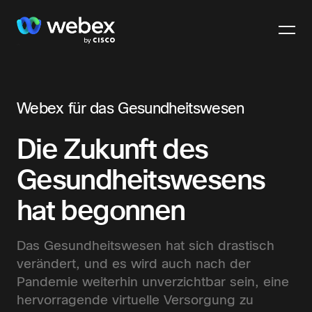
Webex
Webex für das Gesundheitswesen
Die Zukunft des
Gesundheitswesens
hat begonnen
Das Gesundheitswesen hat sich drastisch
verändert, und es wird auch nach der
Pandemie weiterhin unverzichtbar sein, eine
hervorragende virtuelle Versorgung zu