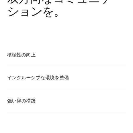
ションを。
積極性の向上
参加者と対話し、全員が集中して会議に参加してい
ることを確認します。
インクルーシブな環境を整備
あらゆる人の意見を聞き、すべての人に力を与え、
参加者からのフィードバックを収集することで、意
強い絆の構築
思決定を改善します。
チームを強化し、透明性を高め、リーダーとメンバ
ーの間の信頼を築きます。