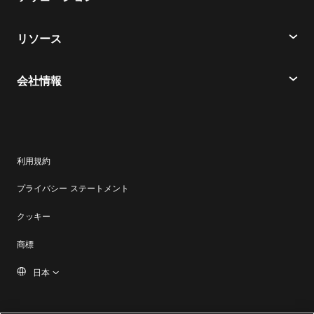
会議
電話
教育
メッセージ
リソース
会議
ヘルスケア
ダウンロード
メッセージ
会社情報
金融サービス
ヘルプセンター
Slido
シスコ
政府／自治体
テストミーティングに参加
Events
サポートに連絡
スタートアップ
連携
Contact Center
利用規約
お問い合わせ
スポーツとエンターテインメント
アクセシビリティ
プライバシー ステートメント
imimobile
Webex 製品ストア
ハイブリッドワーク
インクルーシブ
クッキー
セキュリティ
Webex ブログ
商標
Control Hub
日本