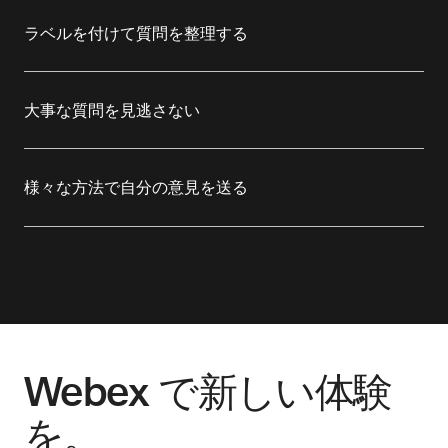
てトピックに関連したものだけに絞り込みます。
ラベルを付けて質問を整理する
トピックごとに質問を分類することで、効率的に会
議を進行できます。
大事な質問を見逃さない
参加者が質問に対して「賛成投票」することで、も
っとも重要な懸念事項が最初に扱われるようにしま
様々な方法で自分の意見を送る
す。
送信された質問に主催者として回答すれば、他の参
加者もお互いの質問にコメントできるようになりま
す。
Webex で新しい体験
を。