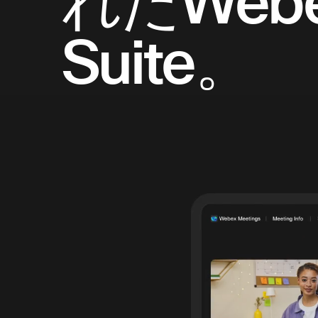
れたWeb
Suite。