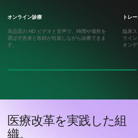
オンライン診療
トレー
高品質の HD ビデオと音声で、時間や場所を
臨床ス
選ばず患者と医師が対面しながら診療できま
ライン
す。
オンデ
医療改革を実践した組
織。