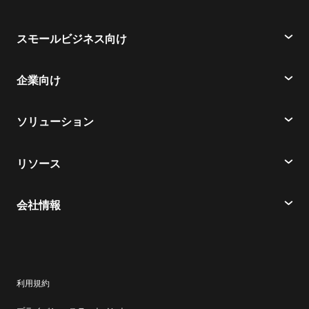
スモールビジネス向け
価格
企業向け
Webex アプリ
Webex スイート
ソリューション
会議
電話
教育
メッセージ
リソース
会議
ヘルスケア
ダウンロード
メッセージ
会社情報
金融サービス
ヘルプセンター
Slido
シスコ
政府／自治体
テストミーティングに参加
Events
サポートに連絡
スタートアップ
連携
Contact Center
利用規約
お問い合わせ
スポーツとエンターテインメント